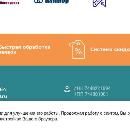
Быстрая обработка
Система скидо
заявок
ИНН 7448221894
-64
КПП 744801001
.ru
-ЧТ:09-18
ии для улучшения его работы. Продолжая работу с сайтом, Вы 
настройках Вашего браузера.
Этот сайт использует файлы cookie и метаданные. Продолжая
осматривать его, вы соглашаетесь на использование нами файлов coo