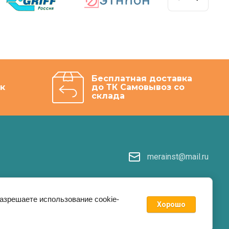
Бесплатная доставка
к
до ТК Самовывоз со
склада
merainst@mail.ru
разрешаете использование cookie-
Хорошо
kie