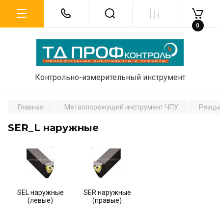
0
Контрольно-измерительный инструмент
Главная
Металлорежущий инструмент ЧПУ
Резцы
SER_L наружные
SEL наружные
SER наружные
(левые)
(правые)